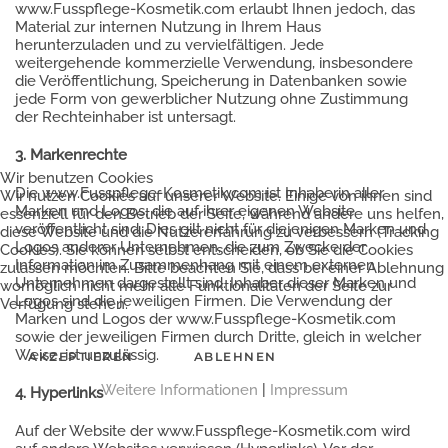
www.Fusspflege-Kosmetik.com erlaubt Ihnen jedoch, das
Material zur internen Nutzung in Ihrem Haus
herunterzuladen und zu vervielfältigen. Jede
weitergehende kommerzielle Verwendung, insbesondere
die Veröffentlichung, Speicherung in Datenbanken sowie
jede Form von gewerblicher Nutzung ohne Zustimmung
der Rechteinhaber ist untersagt.
3. Markenrechte
Wir benutzen Cookies
Die www.Fusspflege-Kosmetik.com ist Inhaberin aller
Wir nutzen Cookies auf unserer Website. Einige von ihnen sind
Marken und Logos, die auf ihrer eigenen Website
essenziell für den Betrieb der Seite, während andere uns helfen,
veröffentlicht sind. Dies gilt nicht für diejenigen Marken und
diese Website und die Nutzererfahrung zu verbessern (Tracking
Logos anderer Unternehmen, die zum Zwecke der
Cookies). Sie können selbst entscheiden, ob Sie die Cookies
Information im Zusammenhang mit einem externen
zulassen möchten. Bitte beachten Sie, dass bei einer Ablehnung
Unternehmen dargestellt sind. Inhaber dieser Marken und
womöglich nicht mehr alle Funktionalitäten der Seite zur
Logos sind die jeweiligen Firmen. Die Verwendung der
Verfügung stehen.
Marken und Logos der www.Fusspflege-Kosmetik.com
sowie der jeweiligen Firmen durch Dritte, gleich in welcher
Weise, ist unzulässig.
AKZEPTIEREN
ABLEHNEN
Weitere Informationen
|
Impressum
4. Hyperlinks
Auf der Website der www.Fusspflege-Kosmetik.com wird